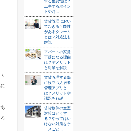
する重要性は？
工事するポイン
トや時...
賃貸管理におい
て起きる可能性
があるクレーム
とは？対処法も
解説
アパートの家賃
下落になる理由
は？デメリット
と対策を解説
多く
賃貸管理する際
に役立つ入居者
地に
管理アプリと
は？メリットや
課題を解説
であ
賃貸物件の空室
対策はどうす
なる
る？やってはい
けない対策をケ
ースごと...