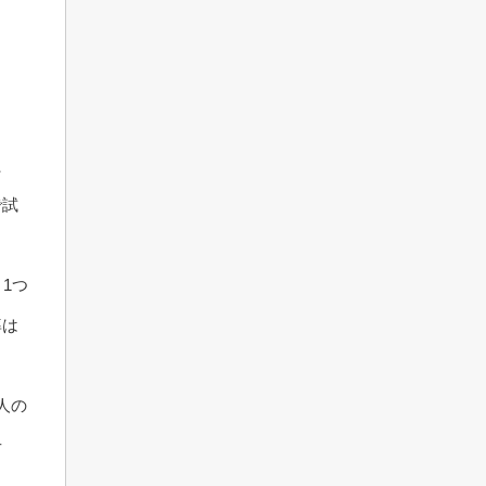
た
で試
1つ
率は
人の
せ