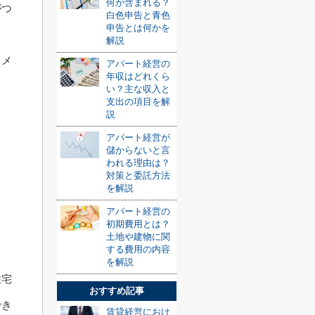
何が含まれる？
がつ
白色申告と青色
申告とは何かを
解説
、メ
アパート経営の
年収はどれくら
い？主な収入と
支出の項目を解
説
アパート経営が
儲からないと言
われる理由は？
対策と委託方法
を解説
アパート経営の
初期費用とは？
土地や建物に関
する費用の内容
を解説
住宅
おすすめ記事
でき
賃貸経営におけ