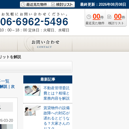
最終更新：2026年08月08日
00
00
件
件
最近見た物件
検討リスト
0：00～18：00
定休日：火曜日、水曜日
リットを解説
最新記事
事一覧
解説｜次
不動産管理委託
費とは？相場と
業務内容を解説
説
賃貸物件の設備
故障への対応が
遅れるとどうな
26-03-20
る？大家さんの
リスク...