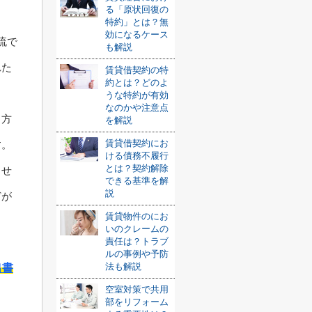
る「原状回復の
特約」とは？無
効になるケース
流で
も解説
れた
賃貸借契約の特
約とは？どのよ
うな特約が有効
なのかや注意点
る方
を解説
賃貸借契約にお
す。
ける債務不履行
とは？契約解除
もせ
できる基準を解
説
どが
賃貸物件のにお
いのクレームの
責任は？トラブ
ルの事例や予防
法も解説
出書
空室対策で共用
部をリフォーム