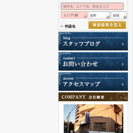
エリア| 駅
賃料
面積
-
件該当