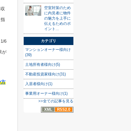
空室対策のため
高収
に内見者に物件
の魅力を上手に
目指
伝えるためのポ
イント...
カテゴリ
/6
マンションオーナー様向け
果が
(39)
土地所有者様向け(5)
不動産投資家様向け(31)
や方
入居者様向け(1)
事業用オーナー様向け(1)
>>全ての記事を見る
XML
RSS2.0