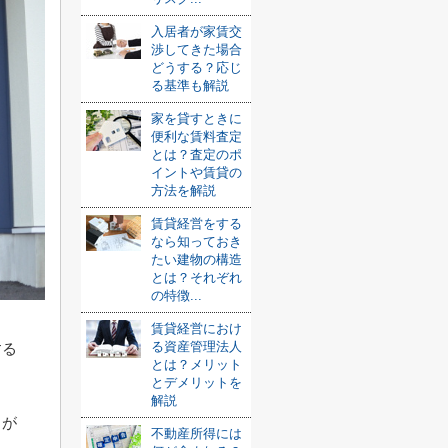
入居者が家賃交
渉してきた場合
どうする？応じ
る基準も解説
家を貸すときに
便利な賃料査定
とは？査定のポ
イントや賃貸の
方法を解説
賃貸経営をする
なら知っておき
たい建物の構造
とは？それぞれ
の特徴...
賃貸経営におけ
る資産管理法人
する
とは？メリット
とデメリットを
解説
トが
不動産所得には