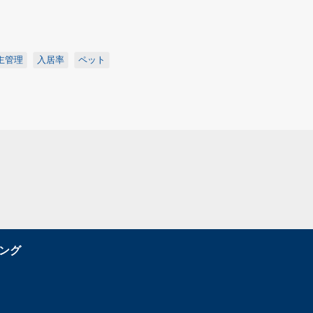
主管理
入居率
ペット
ング