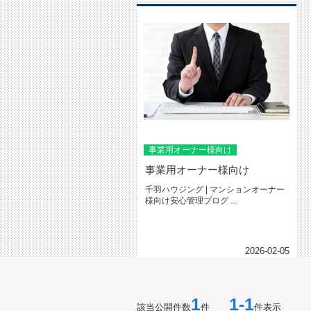
事業用オーナー様向け
事業用オーナー様向け
千羽ハウジング | マンションオーナー
様向け安心管理ブログ ...
2026-02-05
1
1-1
該当公開件数
件
件表示