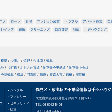
スク
ローン
管理
マンション経営
トラブル
アパート経営
自
レインズ
費用
クリーニング
自然災害
地価
千羽ハウジング
横堤
/
今津北
/
焼野
/
今津南
/
鶴見
緑地
/
片町線
/
おおさか東線
/
地下鉄今里筋線
/
地下鉄中央線
今福鶴見
/
横堤
/
門真南
/
徳庵
/
新森古市
/
緑橋
/
深江橋
鶴見区・放出駅の不動産情報は千羽ハウジ
シングル
ファミリー
大阪府大阪市鶴見区今津南２丁目1-33
グ
セキュリティ
TEL:06-6962-5496
駅近
FAX:06-6962-6660