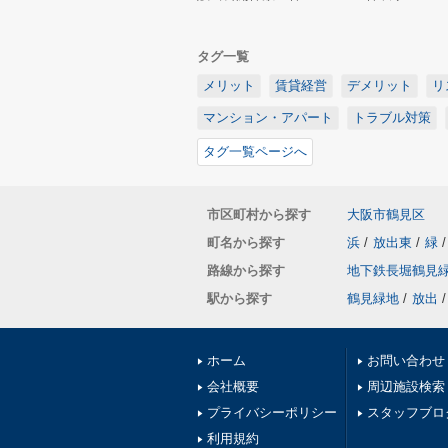
タグ一覧
メリット
賃貸経営
デメリット
リ
マンション・アパート
トラブル対策
タグ一覧ページへ
市区町村から探す
大阪市鶴見区
町名から探す
浜
/
放出東
/
緑
/
路線から探す
地下鉄長堀鶴見
駅から探す
鶴見緑地
/
放出
/
ホーム
お問い合わせ
会社概要
周辺施設検索
プライバシーポリシー
スタッフブロ
利用規約