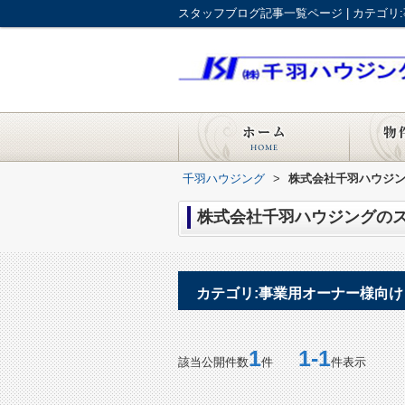
千羽ハウジング
>
株式会社千羽ハウジン
株式会社千羽ハウジングのス
カテゴリ:事業用オーナー様向け
1
1-1
該当公開件数
件
件表示