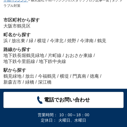
千羽ハウジング
>
株式会社千羽ハウジングのスタッフブログ記事一覧 | タグ:ト
ラブル対策
市区町村から探す
大阪市鶴見区
町名から探す
浜
/
放出東
/
緑
/
横堤
/
今津北
/
焼野
/
今津南
/
鶴見
路線から探す
地下鉄長堀鶴見緑地
/
片町線
/
おおさか東線
/
地下鉄今里筋線
/
地下鉄中央線
駅から探す
鶴見緑地
/
放出
/
今福鶴見
/
横堤
/
門真南
/
徳庵
/
新森古市
/
緑橋
/
深江橋
電話でお問い合わせ
営業時間：
10：00～18：00
定休日：
火曜日、水曜日