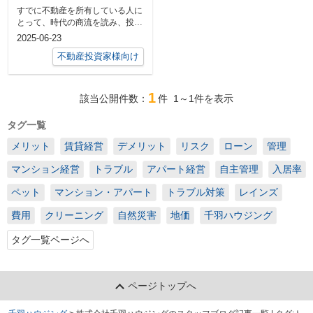
トラブルの未然防止策
すでに不動産を所有している人に
を解説
とって、時代の商流を読み、投資
先を新たに考えることは必須で
2025-06-23
す。 ...
不動産投資家様向け
1
該当公開件数：
件
1～1
件を表示
タグ一覧
メリット
賃貸経営
デメリット
リスク
ローン
管理
マンション経営
トラブル
アパート経営
自主管理
入居率
ペット
マンション・アパート
トラブル対策
レインズ
費用
クリーニング
自然災害
地価
千羽ハウジング
タグ一覧ページへ
ページトップへ