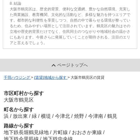
8. 結論
大阪市鶴見区は、歴史的背景、便利な交通網、豊かな自然環境、充実し
た商業施設、教育機関、文化的な活動など、多様な魅力を持つエリアで
す。都市的な利便性を享受しつつ、自然の中で暮らせる環境が整ってい
るため、住みやすい場所として注目されています。鶴見区の魅力はその
立地や歴史的背景だけでなく、住民同士のつながりや地域社会の温かさ
にもあります。今後さらに発展していくことが期待される、注目のエリ
アと言えるでしょう。
ページトップへ
千羽ハウジング
>
(賃貸)地域から探す
>
大阪市鶴見区の賃貸
市区町村から探す
大阪市鶴見区
町名から探す
浜
/
放出東
/
緑
/
横堤
/
今津北
/
焼野
/
今津南
/
鶴見
路線から探す
地下鉄長堀鶴見緑地
/
片町線
/
おおさか東線
/
地下鉄今里筋線
/
地下鉄中央線