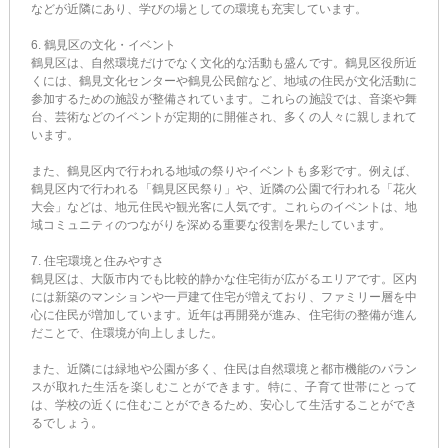
などが近隣にあり、学びの場としての環境も充実しています。
6. 鶴見区の文化・イベント
鶴見区は、自然環境だけでなく文化的な活動も盛んです。鶴見区役所近
くには、鶴見文化センターや鶴見公民館など、地域の住民が文化活動に
参加するための施設が整備されています。これらの施設では、音楽や舞
台、芸術などのイベントが定期的に開催され、多くの人々に親しまれて
います。
また、鶴見区内で行われる地域の祭りやイベントも多彩です。例えば、
鶴見区内で行われる「鶴見区民祭り」や、近隣の公園で行われる「花火
大会」などは、地元住民や観光客に人気です。これらのイベントは、地
域コミュニティのつながりを深める重要な役割を果たしています。
7. 住宅環境と住みやすさ
鶴見区は、大阪市内でも比較的静かな住宅街が広がるエリアです。区内
には新築のマンションや一戸建て住宅が増えており、ファミリー層を中
心に住民が増加しています。近年は再開発が進み、住宅街の整備が進ん
だことで、住環境が向上しました。
また、近隣には緑地や公園が多く、住民は自然環境と都市機能のバラン
スが取れた生活を楽しむことができます。特に、子育て世帯にとって
は、学校の近くに住むことができるため、安心して生活することができ
るでしょう。