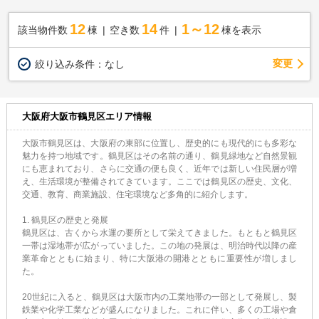
12
14
1～12
該当物件数
棟
空き数
件
棟を表示
変更
絞り込み条件：
なし
大阪府大阪市鶴見区エリア情報
大阪市鶴見区は、大阪府の東部に位置し、歴史的にも現代的にも多彩な
魅力を持つ地域です。鶴見区はその名前の通り、鶴見緑地など自然景観
にも恵まれており、さらに交通の便も良く、近年では新しい住民層が増
え、生活環境が整備されてきています。ここでは鶴見区の歴史、文化、
交通、教育、商業施設、住宅環境など多角的に紹介します。
1. 鶴見区の歴史と発展
鶴見区は、古くから水運の要所として栄えてきました。もともと鶴見区
一帯は湿地帯が広がっていました。この地の発展は、明治時代以降の産
業革命とともに始まり、特に大阪港の開港とともに重要性が増しまし
た。
20世紀に入ると、鶴見区は大阪市内の工業地帯の一部として発展し、製
鉄業や化学工業などが盛んになりました。これに伴い、多くの工場や倉