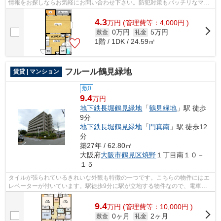
情報をお探しならお気軽にお問い合わせ下さい。防犯対策もバッチリなマン
ションタイプの物件です。きれいな外...
4.3
万
円
(管理費等：4,000円 )
0万円
5万円
敷金
礼金
1階 / 1DK / 24.59㎡
フルール鶴見緑地
賃貸 | マンション
敷0
9.4
万円
地下鉄長堀鶴見緑地
「
鶴見緑地
」駅 徒歩
9分
地下鉄長堀鶴見緑地
「
門真南
」駅 徒歩12
分
築27年 / 62.80㎡
大阪府
大阪市鶴見区
焼野
１丁目南１０－
１５
タイルが張られているきれいな外観も特徴の一つです。こちらの物件にはエ
レベーターが付いています。駅徒歩9分に駅が立地する物件なので、電車を
多く利用する方にとって便利です。こち...
9.4
万
円
(管理費等：10,000円 )
0ヶ月
2ヶ月
敷金
礼金