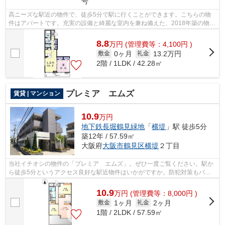
号
高ニーズな駅近の物件で、徒歩5分で駅に行くことができます。こちらの物
件はアパートです。充実の設備と綺麗な室内を兼ね備えた、2018年築の物件
です。賃貸情報でお困りの方は、当社に...
8.8
万
円
(管理費等：4,100円 )
0ヶ月
13.2万円
敷金
礼金
2階 / 1LDK / 42.28㎡
プレミア エムズ
賃貸 | マンション
10.9
万円
地下鉄長堀鶴見緑地
「
横堤
」駅 徒歩5分
築12年 / 57.59㎡
大阪府
大阪市鶴見区
横堤
２丁目
当社イチオシの物件の「プレミア エムズ」。ぜひ一度ご覧ください。駅か
ら徒歩5分というアクセス良好な駅近物件はいかがですか。防犯対策もバッ
チリなマンションタイプの物件です。あ...
10.9
万
円
(管理費等：8,000円 )
1ヶ月
2ヶ月
敷金
礼金
1階 / 2LDK / 57.59㎡