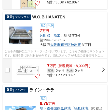
5階 / 3LDK / 62.80㎡
W.O.B.HANATEN
賃貸 | マンション
敷0
礼0
7
万円
片町線
「
放出
」駅 徒歩3分
築19年 / 28.89㎡
大阪府
大阪市鶴見区
放出東
３丁目
こちらの物件にはエレベーターが付いています。こちらの物件はマンション
です。徒歩3分に駅がある物件です。当社スタッフが地域の賃貸情報をご提
供いたします。お客様のこだわりやご要...
7
万
円
(管理費等：8,000円 )
0ヶ月
0ヶ月
敷金
礼金
3階 / 1R / 28.89㎡
ライン・テラ
賃貸 | アパート
敷0
6.75
万円
地下鉄長堀鶴見緑地
「
鶴見緑地
」駅 徒歩