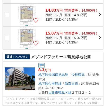
14.83
万
円
(管理費等：14,960円 )
0ヶ月
14.83万円
敷金
礼金
12階 / 2LDK / 54.39㎡
15.07
万
円
(管理費等：14,960円 )
0ヶ月
15.07万円
敷金
礼金
14階 / 2LDK / 54.39㎡
メゾンドファミーユ鶴見緑地公園
賃貸 | マンション
敷0
8.3
万円
地下鉄長堀鶴見緑地
「
今福鶴見
」駅 徒歩
12分
地下鉄今里筋線
「
新森古市
」駅 徒歩13分
築16年 / 43.70㎡
大阪府
大阪市鶴見区
緑
２丁目２－２
「メゾンドファミーユ鶴見緑地公園」のここがイチオシ。徒歩12分で駅への
アクセスができる物件です。造りとデザインに関して、自信をもって情報を