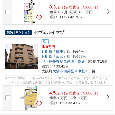
提供できるマンションです。外壁には...
8.3
万
円
(管理費等：5,600円 )
0ヶ月
12.5万円
敷金
礼金
1階 / 1LDK / 43.70㎡
セヴェルイマヅ
賃貸 | マンション
敷0
4.5
万円
片町線
「
徳庵
」駅 徒歩9分
片町線
「
放出
」駅 徒歩28分
地下鉄長堀鶴見緑地
「
横堤
」駅 徒歩18分
築23年 / 33.41㎡
大阪府
大阪市鶴見区
今津北
４丁目
スエヒロ薬店が、こちらの物件から337mのところにあります。共用部には
エレベータ・敷地内ごみ置き場などが備わっておりとても充実しています。
駅から徒歩9分の位置にある物件なので、...
4.5
万
円
(管理費等：5,000円 )
0万円
7万円
敷金
礼金
3階 / 1DK / 33.41㎡