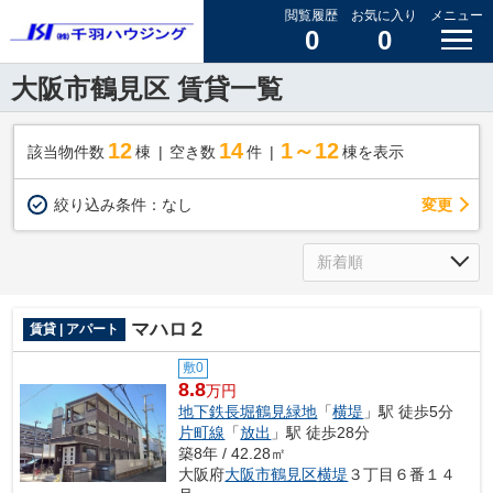
閲覧履歴
お気に入り
メニュー
0
0
大阪市鶴見区 賃貸一覧
12
14
1～12
該当物件数
棟
空き数
件
棟を表示
変更
絞り込み条件：
なし
マハロ２
賃貸 | アパート
敷0
8.8
万円
地下鉄長堀鶴見緑地
「
横堤
」駅 徒歩5分
片町線
「
放出
」駅 徒歩28分
築8年 / 42.28㎡
大阪府
大阪市鶴見区
横堤
３丁目６番１４