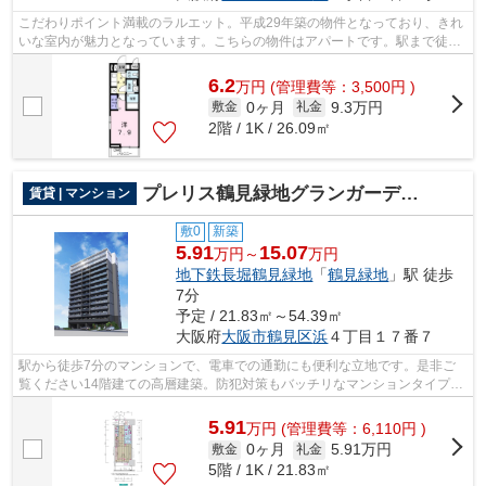
こだわりポイント満載のラルエット。平成29年築の物件となっており、きれ
いな室内が魅力となっています。こちらの物件はアパートです。駅まで徒歩
14分でアクセス可能な物件です。物件...
6.2
万
円
(管理費等：3,500円 )
0ヶ月
9.3万円
敷金
礼金
2階 / 1K / 26.09㎡
プレリス鶴見緑地グランガーデリア
賃貸 | マンション
敷0
新築
5.91
15.07
万円～
万円
地下鉄長堀鶴見緑地
「
鶴見緑地
」駅 徒歩
7分
予定 / 21.83㎡～54.39㎡
大阪府
大阪市鶴見区
浜
４丁目１７番７
駅から徒歩7分のマンションで、電車での通勤にも便利な立地です。是非ご
覧ください14階建ての高層建築。防犯対策もバッチリなマンションタイプの
物件です。エレベーターがある物件です...
5.91
万
円
(管理費等：6,110円 )
0ヶ月
5.91万円
敷金
礼金
5階 / 1K / 21.83㎡