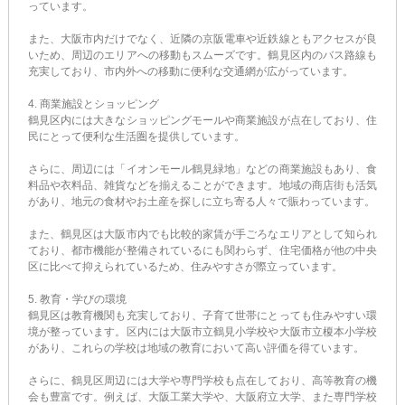
っています。
また、大阪市内だけでなく、近隣の京阪電車や近鉄線ともアクセスが良
いため、周辺のエリアへの移動もスムーズです。鶴見区内のバス路線も
充実しており、市内外への移動に便利な交通網が広がっています。
4. 商業施設とショッピング
鶴見区内には大きなショッピングモールや商業施設が点在しており、住
民にとって便利な生活圏を提供しています。
さらに、周辺には「イオンモール鶴見緑地」などの商業施設もあり、食
料品や衣料品、雑貨などを揃えることができます。地域の商店街も活気
があり、地元の食材やお土産を探しに立ち寄る人々で賑わっています。
また、鶴見区は大阪市内でも比較的家賃が手ごろなエリアとして知られ
ており、都市機能が整備されているにも関わらず、住宅価格が他の中央
区に比べて抑えられているため、住みやすさが際立っています。
5. 教育・学びの環境
鶴見区は教育機関も充実しており、子育て世帯にとっても住みやすい環
境が整っています。区内には大阪市立鶴見小学校や大阪市立榎本小学校
があり、これらの学校は地域の教育において高い評価を得ています。
さらに、鶴見区周辺には大学や専門学校も点在しており、高等教育の機
会も豊富です。例えば、大阪工業大学や、大阪府立大学、また専門学校