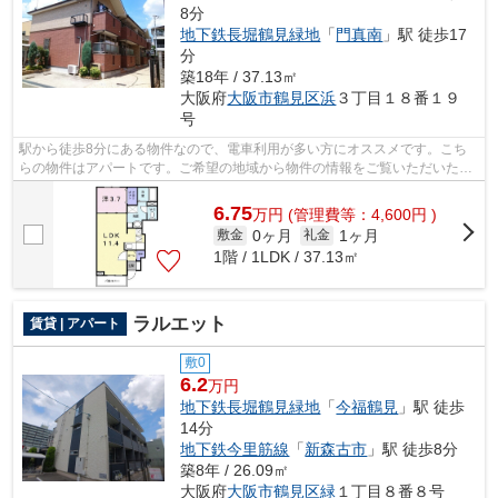
8分
地下鉄長堀鶴見緑地
「
門真南
」駅 徒歩17
分
築18年 / 37.13㎡
大阪府
大阪市鶴見区
浜
３丁目１８番１９
号
駅から徒歩8分にある物件なので、電車利用が多い方にオススメです。こち
らの物件はアパートです。ご希望の地域から物件の情報をご覧いただいた後
は、お気軽に当社スタッフまでお問い合...
6.75
万
円
(管理費等：4,600円 )
0ヶ月
1ヶ月
敷金
礼金
1階 / 1LDK / 37.13㎡
ラルエット
賃貸 | アパート
敷0
6.2
万円
地下鉄長堀鶴見緑地
「
今福鶴見
」駅 徒歩
14分
地下鉄今里筋線
「
新森古市
」駅 徒歩8分
築8年 / 26.09㎡
大阪府
大阪市鶴見区
緑
１丁目８番８号