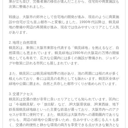
庫が立ち並び、労働者層の移住が進んだことから、住宅街や商業施設も
次第に整備されました。
戦後は、大阪市の郊外として住宅地の開発が進み、現在のように商業施
設や住宅が立ち並ぶ都市へと変貌しました。1990年代以降は、鶴見緑
地の整備や周辺の再開発が進み、現在では住みやすいエリアとして人気
があります。
2. 地理と自然環境
鶴見区は、東側に大阪市東部を代表する「鶴見緑地」を抱えるなど、自
然環境にも恵まれています。鶴見緑地は1990年の大阪花の万博の開催
地としても有名で、広大な公園内には多くの施設が整備され、ジョギン
グや散策に訪れる市民にも親しまれています。
また、鶴見区には鶴見緑地四季の池があり、池の周囲には桜の木が多く
植えられており、春には花見の名所としても賑わいます。鶴見区全体が
緑地や公園に囲まれ、自然と共存した都市づくりが進められています。
3. 交通アクセス
鶴見区は交通の便が非常に良いエリアとしても知られています。区内に
は「今福鶴見駅」や「放出駅」など、JR大阪環状線、JR東西線、地下
鉄長堀鶴見緑地線といった主要な鉄道が通っており、大阪市内へのアク
セスが非常に便利です。また、鶴見区は大阪市内への通勤圏内でありな
がらも、周辺の緑地や公園が多いため、住みやすいと感じる人々も多
く、交通の利便性と静かな環境の両方を享受できる点が大きな魅力とな