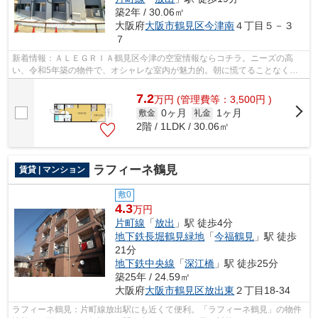
築2年 / 30.06㎡
大阪府
大阪市鶴見区
今津南
４丁目５－３
７
新着情報：ＡＬＥＧＲＩＡ鶴見区今津の空室情報ならコチラ。ニーズの高
い、令和5年築の物件で、オシャレな室内が魅力的。朝に慌てることなく行
動するために駅から徒歩7分の駅近物件は...
7.2
万
円
(管理費等：3,500円 )
0ヶ月
1ヶ月
敷金
礼金
2階 / 1LDK / 30.06㎡
ラフィーネ鶴見
賃貸 | マンション
敷0
4.3
万円
片町線
「
放出
」駅 徒歩4分
地下鉄長堀鶴見緑地
「
今福鶴見
」駅 徒歩
21分
地下鉄中央線
「
深江橋
」駅 徒歩25分
築25年 / 24.59㎡
大阪府
大阪市鶴見区
放出東
２丁目18-34
ラフィーネ鶴見：片町線放出駅にも近くて便利。「ラフィーネ鶴見」の物件