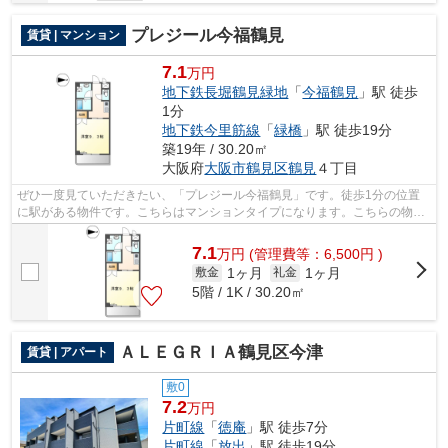
プレジール今福鶴見
賃貸 | マンション
7.1
万円
地下鉄長堀鶴見緑地
「
今福鶴見
」駅 徒歩
1分
地下鉄今里筋線
「
緑橋
」駅 徒歩19分
築19年 / 30.20㎡
大阪府
大阪市鶴見区
鶴見
４丁目
ぜひ一度見ていただきたい、「プレジール今福鶴見」です。徒歩1分の位置
に駅がある物件です。こちらはマンションタイプになります。こちらの物件
はエレベーター付きです。できるだけ早...
7.1
万
円
(管理費等：6,500円 )
1ヶ月
1ヶ月
敷金
礼金
5階 / 1K / 30.20㎡
ＡＬＥＧＲＩＡ鶴見区今津
賃貸 | アパート
敷0
7.2
万円
片町線
「
徳庵
」駅 徒歩7分
片町線
「
放出
」駅 徒歩19分