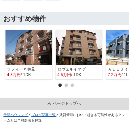
おすすめ物件
ラフィーネ鶴見
セヴェルイマヅ
4.3万円
/ 1DK
4.5万円
/ 1DK
7.2万円
/ 1
ページトップへ
千羽ハウジング
>
ブログ記事一覧
>
賃貸管理において起きる可能性があるクレ
ームとは？対処法も解説