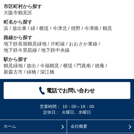
市区町村から探す
大阪市鶴見区
町名から探す
浜
/
放出東
/
緑
/
横堤
/
今津北
/
焼野
/
今津南
/
鶴見
路線から探す
地下鉄長堀鶴見緑地
/
片町線
/
おおさか東線
/
地下鉄今里筋線
/
地下鉄中央線
駅から探す
鶴見緑地
/
放出
/
今福鶴見
/
横堤
/
門真南
/
徳庵
/
新森古市
/
緑橋
/
深江橋
電話でお問い合わせ
営業時間：
10：00～18：00
定休日：
火曜日、水曜日
ホーム
会社概要