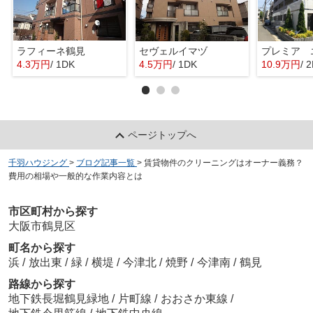
ラフィーネ鶴見
セヴェルイマヅ
プレミア 
4.3万円
/ 1DK
4.5万円
/ 1DK
10.9万円
/ 
ページトップへ
千羽ハウジング
>
ブログ記事一覧
>
賃貸物件のクリーニングはオーナー義務？
費用の相場や一般的な作業内容とは
市区町村から探す
大阪市鶴見区
町名から探す
浜
/
放出東
/
緑
/
横堤
/
今津北
/
焼野
/
今津南
/
鶴見
路線から探す
地下鉄長堀鶴見緑地
/
片町線
/
おおさか東線
/