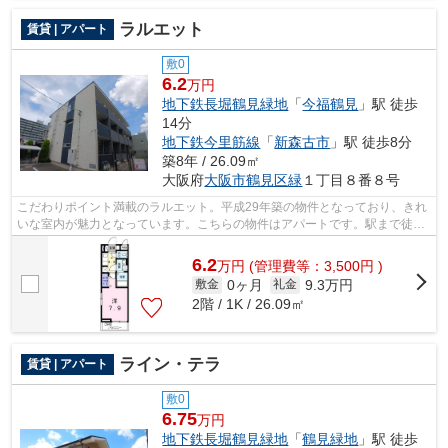
ラルエット
賃貸 | アパート
敷0
6.2
万円
地下鉄長堀鶴見緑地
「
今福鶴見
」駅 徒歩
14分
地下鉄今里筋線
「
新森古市
」駅 徒歩8分
築8年 / 26.09㎡
大阪府
大阪市鶴見区
緑
１丁目８番８号
こだわりポイント満載のラルエット。平成29年築の物件となっており、きれ
いな室内が魅力となっています。こちらの物件はアパートです。駅まで徒歩
14分でアクセス可能な物件です。物件...
6.2
万
円
(管理費等：3,500円 )
0ヶ月
9.3万円
敷金
礼金
2階 / 1K / 26.09㎡
ライン・テラ
賃貸 | アパート
敷0
6.75
万円
地下鉄長堀鶴見緑地
「
鶴見緑地
」駅 徒歩