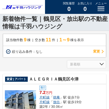
閲覧履歴
お気に入り
メニュー
0
0
新着物件一覧｜鶴見区・放出駅の不動産
情報は千羽ハウジング
9
11
1～9
該当物件数
棟
空き数
件
棟を表示
変更
絞り込み条件：
なし
ＡＬＥＧＲＩＡ鶴見区今津
賃貸 | アパート
敷0
7.2
万円
片町線
「
徳庵
」駅 徒歩7分
片町線
「
放出
」駅 徒歩19分
築2年 / 30.06㎡