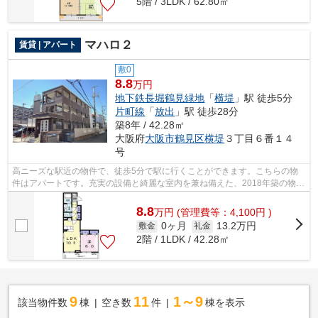
5階 / 3LDK / 62.80㎡
マハロ２
賃貸 | アパート
敷0
8.8
万円
地下鉄長堀鶴見緑地
「
横堤
」駅 徒歩5分
片町線
「
放出
」駅 徒歩28分
築8年 / 42.28㎡
大阪府
大阪市鶴見区
横堤
３丁目６番１４
号
高ニーズな駅近の物件で、徒歩5分で駅に行くことができます。こちらの物
件はアパートです。充実の設備と綺麗な室内を兼ね備えた、2018年築の物件
です。賃貸情報でお困りの方は、当社に...
8.8
万
円
(管理費等：4,100円 )
0ヶ月
13.2万円
敷金
礼金
2階 / 1LDK / 42.28㎡
9
11
1～9
該当物件数
棟
空き数
件
棟を表示