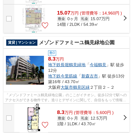
15.07
万
円
(管理費等：14,960円 )
0ヶ月
15.07万円
敷金
礼金
14階 / 2LDK / 54.39㎡
メゾンドファミーユ鶴見緑地公園
賃貸 | マンション
敷0
8.3
万円
地下鉄長堀鶴見緑地
「
今福鶴見
」駅 徒歩
12分
地下鉄今里筋線
「
新森古市
」駅 徒歩13分
築16年 / 43.70㎡
大阪府
大阪市鶴見区
緑
２丁目２－２
「メゾンドファミーユ鶴見緑地公園」のここがイチオシ。徒歩12分で駅への
アクセスができる物件です。造りとデザインに関して、自信をもって情報を
提供できるマンションです。外壁には...
8.3
万
円
(管理費等：5,600円 )
0ヶ月
12.5万円
敷金
礼金
1階 / 1LDK / 43.70㎡