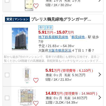
1ヶ月
1ヶ月
敷金
礼金
5階 / 1K / 30.20㎡
プレリス鶴見緑地グランガーデリア
賃貸 | マンション
敷0
新築
5.91
15.07
万円～
万円
地下鉄長堀鶴見緑地
「
鶴見緑地
」駅 徒歩
7分
予定 / 21.83㎡～54.39㎡
大阪府
大阪市鶴見区
浜
４丁目１７番７
駅から徒歩7分のマンションで、電車での通勤にも便利な立地です。是非ご
覧ください14階建ての高層建築。防犯対策もバッチリなマンションタイプの
物件です。エレベーターがある物件です...
5.91
万
円
(管理費等：6,110円 )
0ヶ月
5.91万円
敷金
礼金
5階 / 1K / 21.83㎡
14.83
万
円
(管理費等：14,960円 )
0ヶ月
14.83万円
敷金
礼金
12階 / 2LDK / 54.39㎡