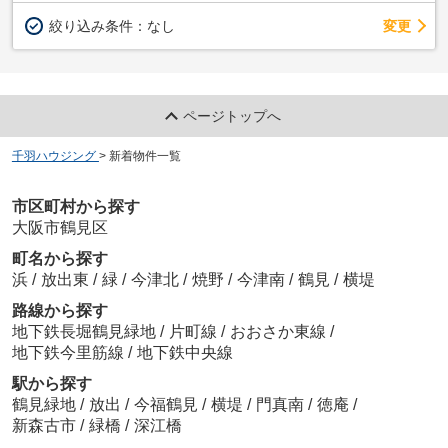
変更
絞り込み条件：
なし
ページトップへ
千羽ハウジング
>
新着物件一覧
市区町村から探す
大阪市鶴見区
町名から探す
浜
/
放出東
/
緑
/
今津北
/
焼野
/
今津南
/
鶴見
/
横堤
路線から探す
地下鉄長堀鶴見緑地
/
片町線
/
おおさか東線
/
地下鉄今里筋線
/
地下鉄中央線
駅から探す
鶴見緑地
/
放出
/
今福鶴見
/
横堤
/
門真南
/
徳庵
/
新森古市
/
緑橋
/
深江橋