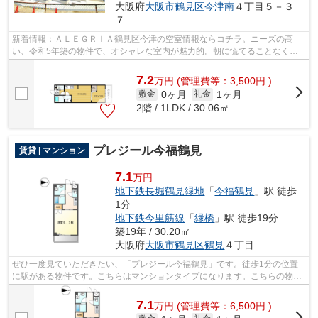
大阪府
大阪市鶴見区
今津南
４丁目５－３
７
新着情報：ＡＬＥＧＲＩＡ鶴見区今津の空室情報ならコチラ。ニーズの高
い、令和5年築の物件で、オシャレな室内が魅力的。朝に慌てることなく行
動するために駅から徒歩7分の駅近物件は...
7.2
万
円
(管理費等：3,500円 )
0ヶ月
1ヶ月
敷金
礼金
2階 / 1LDK / 30.06㎡
プレジール今福鶴見
賃貸 | マンション
7.1
万円
地下鉄長堀鶴見緑地
「
今福鶴見
」駅 徒歩
1分
地下鉄今里筋線
「
緑橋
」駅 徒歩19分
築19年 / 30.20㎡
大阪府
大阪市鶴見区
鶴見
４丁目
ぜひ一度見ていただきたい、「プレジール今福鶴見」です。徒歩1分の位置
に駅がある物件です。こちらはマンションタイプになります。こちらの物件
はエレベーター付きです。できるだけ早...
7.1
万
円
(管理費等：6,500円 )