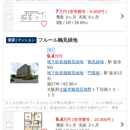
供いたします。お客様のこだわりやご要...
7
万
円
(管理費等：8,000円 )
0ヶ月
0ヶ月
敷金
礼金
3階 / 1R / 28.89㎡
フルール鶴見緑地
賃貸 | マンション
敷0
9.4
万円
地下鉄長堀鶴見緑地
「
鶴見緑地
」駅 徒歩
9分
地下鉄長堀鶴見緑地
「
門真南
」駅 徒歩12
分
築27年 / 62.80㎡
大阪府
大阪市鶴見区
焼野
１丁目南１０－
１５
タイルが張られているきれいな外観も特徴の一つです。こちらの物件にはエ
レベーターが付いています。駅徒歩9分に駅が立地する物件なので、電車を
多く利用する方にとって便利です。こち...
9.4
万
円
(管理費等：10,000円 )
0ヶ月
2ヶ月
敷金
礼金